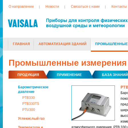
О направлении
Новости
Связаться с нами
Контакты
ГЛАВНАЯ
АВТОМАТИЗАЦИЯ ЗДАНИЙ
ПРОМЫШЛЕННЫЕ
ТОВАРЫ, СНЯТЫЕ С ПРОИЗВОДСТВА
Промышленные измерения
ПРОДУКЦИЯ
ПРИМЕНЕНИЕ
БАЗА ЗНАНИЙ
PTB
Барометрическое
давление
Бар
PTB330
поко
PTB330TS
пре
PTU300
широ
выс
Углекислый газ
изм
атмосферного давления. РТВ 330
Температура и