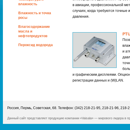
влажность
в авиации, профессиональной мет
случаях, когда требуются точные
Влажность и точка
давления.
росы
Влагосодержание
масла и
PTU
нефтепродуктов
Поз
Пероксид водорода
влаж
и а
давл
точн
бол
и графическим дисплеями. Опцио
регистрации данных и (W)LAN.
Россия
,
Пермь
,
Советская, 68
. Телефон:
(342) 218-21-95
,
218-21-96
,
218-2
Данный сайт представляет продукцию компании «Vaisala» — мирового лидера в 